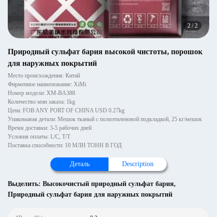
2
/
2
Природный сульфат бария высокой чистоты, порошок
для наружных покрытий
Место происхождения: Китай
Фирменное наименование: XiMi
Номер модели: XM-BA388
Количество мин заказа: 1kg
Цена: FOB ANY PORT OF CHINA USD 0.27kg
Упаковывая детали: Мешок тканый с полиэтиленовой подкладкой, 25 кг/мешок
Время доставки: 3-5 рабочих дней
Условия оплаты: L/C, T/T
Поставка способности: 10 МЛН ТОНН В ГОД
Деталь
Description
Выделить:
Высокочистый природный сульфат бария
,
Природный сульфат бария для наружных покрытий