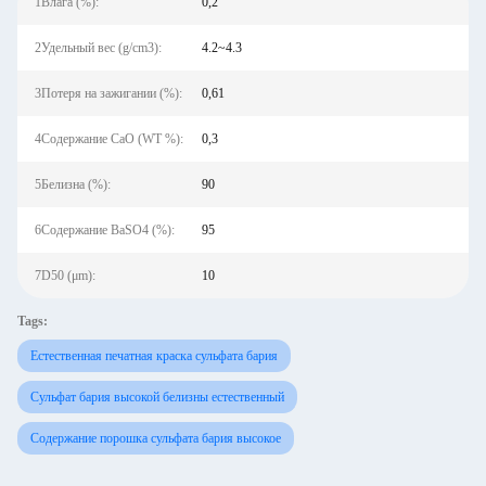
1Влага (%):
0,2
2Удельный вес (g/cm3):
4.2~4.3
3Потеря на зажигании (%):
0,61
4Содержание CaO (WT %):
0,3
5Белизна (%):
90
6Содержание BaSO4 (%):
95
7D50 (μm):
10
Tags:
Естественная печатная краска сульфата бария
Сульфат бария высокой белизны естественный
Содержание порошка сульфата бария высокое