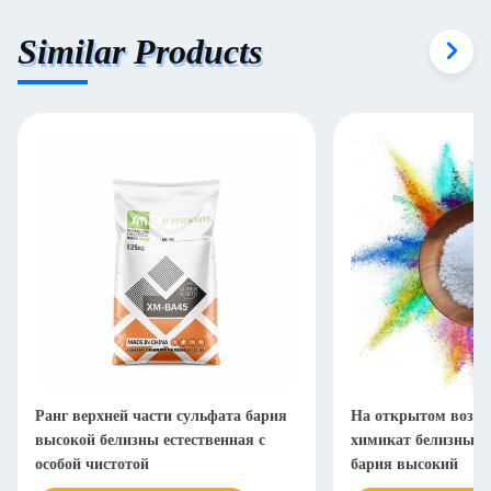
Similar Products
Ранг верхней части сульфата бария
На открытом возду
высокой белизны естественная с
химикат белизны B
особой чистотой
бария высокий