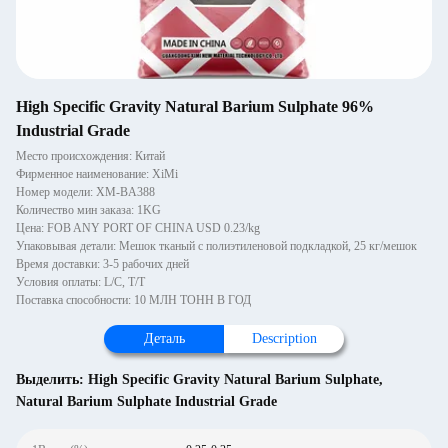
High Specific Gravity Natural Barium Sulphate 96%
Industrial Grade
Место происхождения: Китай
Фирменное наименование: XiMi
Номер модели: XM-BA388
Количество мин заказа: 1KG
Цена: FOB ANY PORT OF CHINA USD 0.23/kg
Упаковывая детали: Мешок тканый с полиэтиленовой подкладкой, 25 кг/мешок
Время доставки: 3-5 рабочих дней
Условия оплаты: L/C, T/T
Поставка способности: 10 МЛН ТОНН В ГОД
Деталь
Description
Выделить:
High Specific Gravity Natural Barium Sulphate
,
Natural Barium Sulphate Industrial Grade