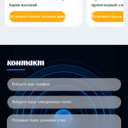
бария высокий
превосходный узки
Получите самую лучшую цену
Получите самую л
контакт