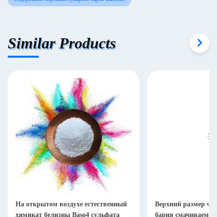
Similar Products
На открытом воздухе естественный
Верхний размер ча
химикат белизны Baso4 сульфата
бария смачиваемос