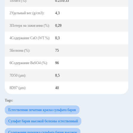
1Влага (%):
0.25-0.35
2Удельный вес (g/cm3):
4,3
3Потеря на зажигании (%):
0,29
4Содержание CaO (WT %):
0,3
5Белизна (%):
75
6Содержание BaSO4 (%):
96
7D50 (μm):
8,5
8D97 (μm):
40
Tags:
Естественная печатная краска сульфата бария
Сульфат бария высокой белизны естественный
Содержание порошка сульфата бария высокое