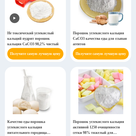
Не токсический углекислый
Порошок углекислого кальция
кальций пудрит порошок
CaCO3 качества еды для ссыпая
кальция CaCO3 98,2% чистый
агентов
Получите самую лучшую цену
Получите самую лучшую цену
Качество еды порошка
Порошок углекислого кальция
углекислого кальция
активной 1250 очищенности
питательного городища
сетки 98% тяжелый для