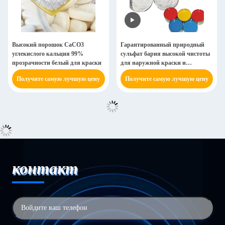
Высокий порошок CaCO3
Гарантированный природный
углекислого кальция 99%
сульфат бария высокой чистоты
прозрачности белый для краски
для наружной краски и
нетоксичного покрытия сосудов
Получите самую лучшую цену
Получите самую лучшую цену
контакт