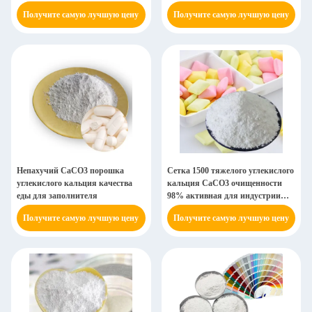
аддитивное не токсическое
дополнений питательного
Получите самую лучшую цену
Получите самую лучшую цену
вещества
Непахучий CaCO3 порошка
Сетка 1500 тяжелого углекислого
углекислого кальция качества
кальция CaCO3 очищенности
еды для заполнителя
98% активная для индустрии
здоровой еды
Получите самую лучшую цену
Получите самую лучшую цену