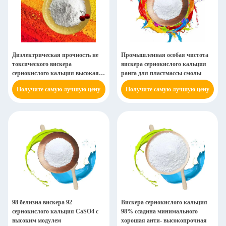
Диэлектрическая прочность не
Промышленная особая чистота
токсического вискера
вискера сернокислого кальция
сернокислого кальция высокая
ранга для пластмассы смолы
для смолы
Получите самую лучшую цену
Получите самую лучшую цену
98 белизна вискера 92
Вискера сернокислого кальция
сернокислого кальция CaSO4 с
98% ссадина минимального
высоким модулем
хорошая анти- высокопрочная