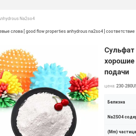
 Anhydrous Na2so4
вые слова [ good flow properties anhydrous na2so4 ] соответствие
Сульфат 
хорошие
подачи
цена:
230-280USD
Белизна
Na2SO4 соде
(Μm) частица