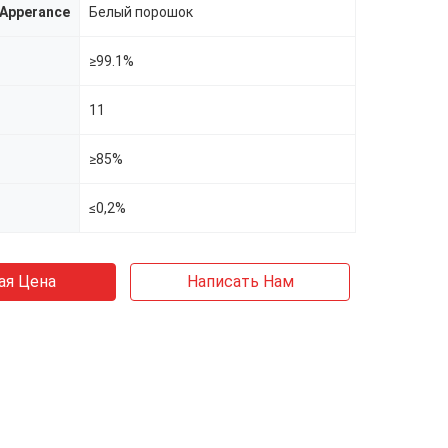
Apperance
Белый порошок
≥99.1%
11
≥85%
≤0,2%
ая Цена
Написать Нам