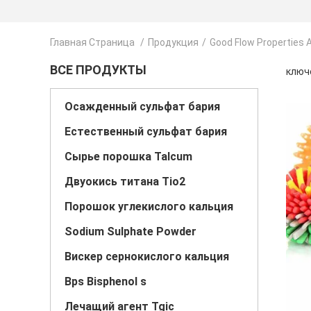
Главная Страница
/
Продукция
/
Good Flow Properties
ВСЕ ПРОДУКТЫ
ключе
Осажденный сульфат бария
Естественный сульфат бария
Сырье порошка Talcum
Двуокись титана Tio2
Порошок углекислого кальция
Sodium Sulphate Powder
Вискер сернокислого кальция
Bps Bisphenol s
Лечащий агент Tgic