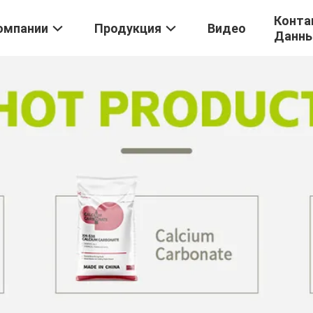
Конта
омпании
Продукция
Видео
Данн