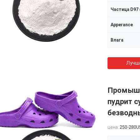
Частица D97 
Apperance
Влага
Лучш
Промышл
пудрит с
безводн
цена:
250-280USD