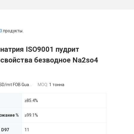
3
продукты.
натрия ISO9001 пудрит
 свойства безводное Na2so4
/mt FOB Guangzhou
MOQ:
1 тонна
≥85.4%
ржание %
≥99.1%
 D97
11