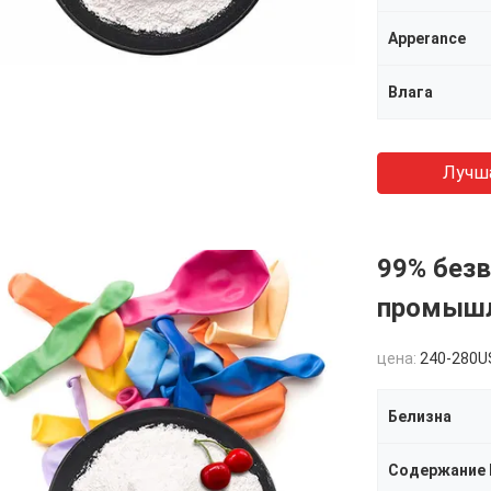
Apperance
Влага
Лучш
99% без
промышл
цена:
240-280USD
Белизна
Содержание 