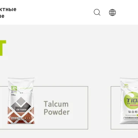
ктные
ые