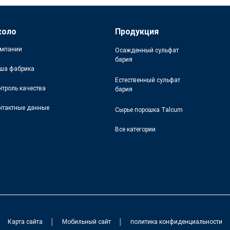
коло
Продукция
мпании
Осажденный сульфат
бария
ша фабрика
Естественный сульфат
нтроль качества
бария
нтактные данные
Сырье порошка Talcum
Все категории
Карта сайта
│
Мобильный сайт
│
политика конфиденциальности