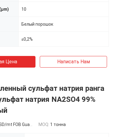
(μm)
10
Белый порошок
≤0,2%
ая Цена
Написать Нам
енный сульфат натрия ранга
ульфат натрия NA2SO4 99%
ый
/mt FOB Guangzhou
MOQ:
1 тонна