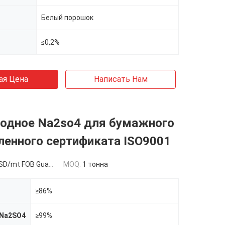
Белый порошок
≤0,2%
ая Цена
Написать Нам
водное Na2so4 для бумажного
енного сертификата ISO9001
/mt FOB Guangzhou
MOQ:
1 тонна
≥86%
Na2SO4
≥99%