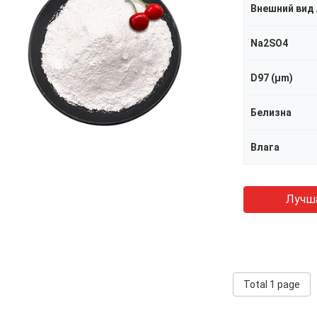
Внешний вид 
Na2SO4
D97 (μm)
Белизна
Влага
Лучш
Total 1 page