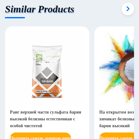
Similar Products
Ранг верхней части сульфата бария
На открытом возду
высокой белизны естественная с
химикат белизны B
особой чистотой
бария высокий
Получите самую лучшую цену
Получите самую л