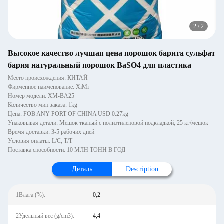
2
/
2
Высокое качество лучшая цена порошок барита сульфат
бария натуральный порошок BaSO4 для пластика
Место происхождения: КИТАЙ
Фирменное наименование: XiMi
Номер модели: XM-BA25
Количество мин заказа: 1kg
Цена: FOB ANY PORT OF CHINA USD 0.27kg
Упаковывая детали: Мешок тканый с полиэтиленовой подкладкой, 25 кг/мешок
Время доставки: 3-5 рабочих дней
Условия оплаты: L/C, T/T
Поставка способности: 10 МЛН ТОНН В ГОД
Деталь
Description
1Влага (%):
0,2
2Удельный вес (g/cm3):
4,4