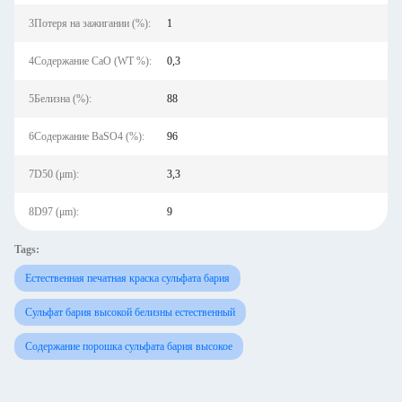
3Потеря на зажигании (%):
1
4Содержание CaO (WT %):
0,3
5Белизна (%):
88
6Содержание BaSO4 (%):
96
7D50 (μm):
3,3
8D97 (μm):
9
Tags:
Естественная печатная краска сульфата бария
Сульфат бария высокой белизны естественный
Содержание порошка сульфата бария высокое