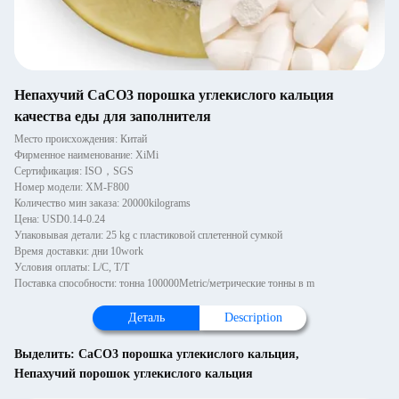
Непахучий CaCO3 порошка углекислого кальция
качества еды для заполнителя
Место происхождения: Китай
Фирменное наименование: XiMi
Сертификация: ISO，SGS
Номер модели: XM-F800
Количество мин заказа: 20000kilograms
Цена: USD0.14-0.24
Упаковывая детали: 25 kg с пластиковой сплетенной сумкой
Время доставки: дни 10work
Условия оплаты: L/C, T/T
Поставка способности: тонна 100000Metric/метрические тонны в m
Деталь
Description
Выделить:
CaCO3 порошка углекислого кальция
,
Непахучий порошок углекислого кальция