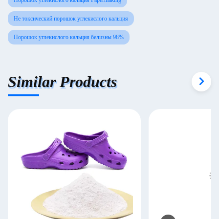
Порошок углекислого кальция Papermaking
Не токсический порошок углекислого кальция
Порошок углекислого кальция белизны 98%
Similar Products