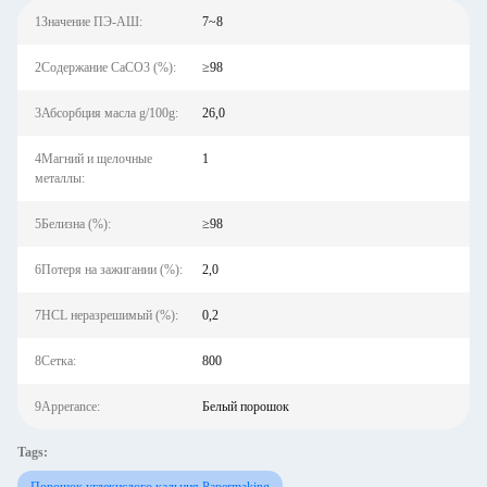
1Значение ПЭ-АШ:
7~8
2Содержание CaCO3 (%):
≥98
3Абсорбция масла g/100g:
26,0
4Магний и щелочные
1
металлы:
5Белизна (%):
≥98
6Потеря на зажигании (%):
2,0
7HCL неразрешимый (%):
0,2
8Сетка:
800
9Apperance:
Белый порошок
Tags: