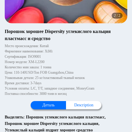
2
/
2
Порошок хорошее Dispersity углекислого кальция
пластмасс и сродство
Место происхождения: Китай
Фирменное наименование: XiMi
Сертификация: ISO9001
Номер модели: XM-L2200
Количество мин заказа: 1 тонна
Цена: 110-140USD/Ton FOB Guangzhou,China
Упаковывая детали: 25 кг/пластиковый тканый мешок
Время доставки: 3-7days
Условия оплаты: L/C, T/T, западное соединение, MoneyGram
Поставка способности: 3000 тонн в месяц
Деталь
Description
Выделить:
Порошок углекислого кальция пластмасс
,
Порошок хорошее Dispersity углекислого кальция
,
Углекислый кальций пудрит хорошее сродство