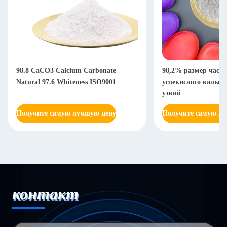
98.8 CaCO3 Calcium Carbonate
98,2% размер част
Natural 97.6 Whiteness ISO9001
углекислого кальц
узкий
Получите самую лучшую цену
Получите самую л
контакт