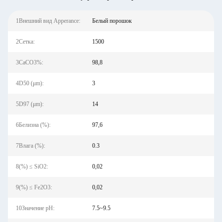
1Внешний вид Apperance:
Белый порошок
2Сетка:
1500
3CaCO3%:
98,8
4D50 (μm):
3
5D97 (μm):
14
6Белизна (%):
97,6
7Влага (%):
0.3
8(%) ≤ SiO2:
0,02
9(%) ≤ Fe2O3:
0,02
10Значение pH:
7.5~9.5