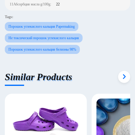
11Абсорбция масла g/100g:
22
Tags:
Порошок углекислого кальция Papermaking
Не токсический порошок углекислого кальция
Порошок углекислого кальция белизны 98%
Similar Products