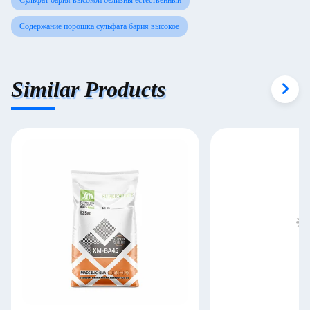
Сульфат бария высокой белизны естественный
Содержание порошка сульфата бария высокое
Similar Products