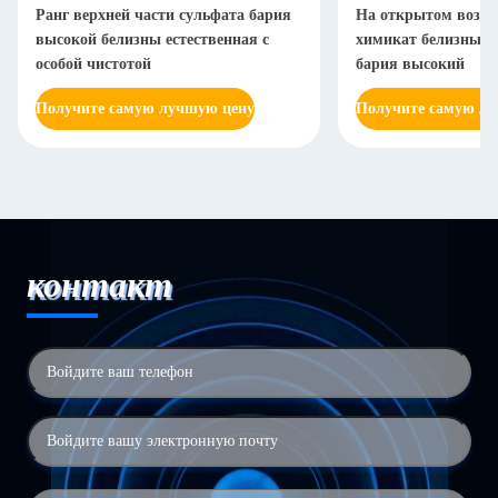
Ранг верхней части сульфата бария
На открытом возду
высокой белизны естественная с
химикат белизны B
особой чистотой
бария высокий
Получите самую лучшую цену
Получите самую л
контакт