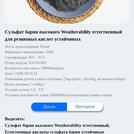
Сульфат бария высокого Weatherability естественный
для резиновых кислот устойчивых
Место происхождения: Китай
Фирменное наименование: XiMi
Сертификация: ISO，SGS
Номер модели: XM-BA005
Количество мин заказа: 20000kilograms
Цена: USD0.195-0.24
Упаковывая детали: сумка сплетенная 25kgs/plastic, 1ton/bag, вы можете выбрать с паллетом или деревянными паллетами, 1~
Время доставки: 5-14days
Условия оплаты: L/C, T/T
Поставка способности: тонна 100000Metric/метрические тонны в месяц
Деталь
Description
Выделить:
Сульфат бария высокого Weatherability естественный
,
Естественные кислоты сульфата бария устойчивые