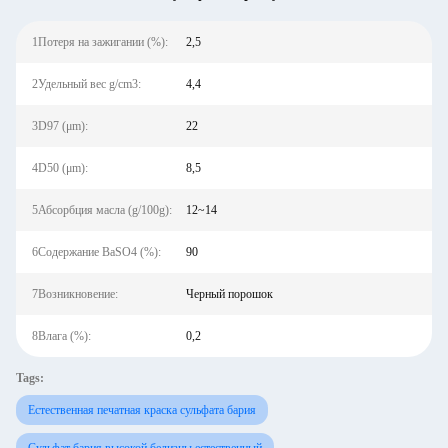
1Потеря на зажигании (%):
2,5
2Удельный вес g/cm3:
4,4
3D97 (μm):
22
4D50 (μm):
8,5
5Абсорбция масла (g/100g):
12~14
6Содержание BaSO4 (%):
90
7Возникновение:
Черный порошок
8Влага (%):
0,2
Tags:
Естественная печатная краска сульфата бария