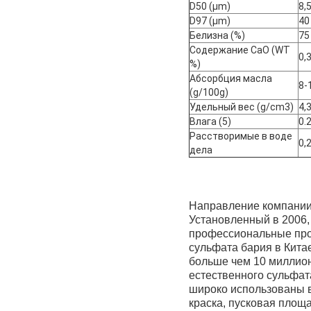
D50 (μm)
8,
D97 (μm)
40
Белизна (%)
75
Содержание CaO (WT
0,
%)
Абсорбция масла
8-
(g/100g)
Удельный вес (g/cm3)
4,
Влага (5)
0.
Расстворимые в воде
0,
дела
Направление компании
Установленный в 2006, 
профессиональные прод
сульфата бария в Китае
больше чем 10 миллион
естественного сульфат
широко использованы в
краска, пусковая площа