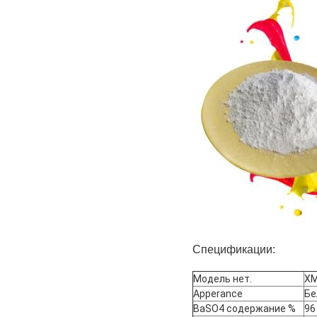
Спецификации:
Модель нет.
XM
Apperance
Бе
BaSO4 содержание %
96