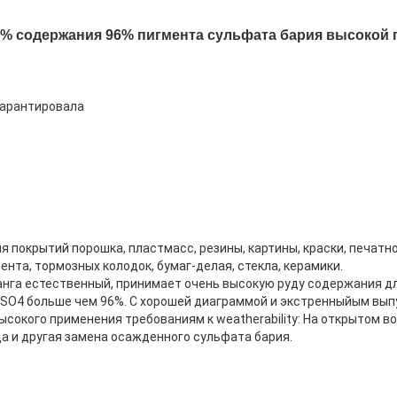
5% содержания 96% пигмента сульфата бария высоко
гарантировала
я покрытий порошка, пластмасс, резины, картины, краски, печатно
ента, тормозных колодок, бумаг-делая, стекла, керамики.
анга естественный, принимает очень высокую руду содержания д
SO4 больше чем 96%. С хорошей диаграммой и экстренныйым вып
окого применения требованиям к weatherability: На открытом во
а и другая замена осажденного сульфата бария.