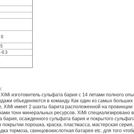
5
3
10
35
2-0.3
2
:
XiMi изготовитель сульфата бария с 14 летами полного опы
ажи объединяются в команду. Как один из самых больших 
, XiMi имеет 2 шахты барита расположенной на провинции G
ами тонн минеральных ресурсов. XiMi специализировано 
а бария, осажденного сульфата бария и покрытого сульфат
 покрытии порошка, краска, пластмасса, мастерская серия,
дка тормоза, свинцовокислотная батарея etc. для того что