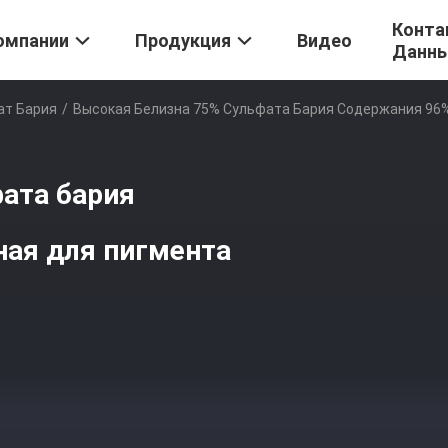
Конта
омпании
Продукция
Видео
Данн
ат Бария
/
Высокая Белизна 75% Сульфата Бария Содержания 96
ата бария
ная для пигмента