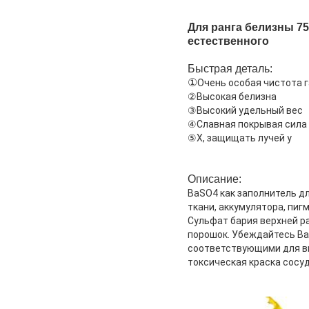
Для ранга белизны 7
естественного
Быстрая деталь:
①
Очень особая чистота 
②Высокая белизна
③Высокий удельный вес
④Славная покрывая сила
⑤X, защищать лучей y
Описание:
BaSO4 как заполнитель дл
ткани, аккумулятора, пигм
Сульфат бария верхней р
порошок. Убеждайтесь Ba
соответствующими для выс
токсическая краска сосуд