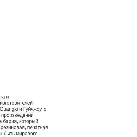
та и
изготовителей
uangxi и Гуйчжоу, с
в произведении
а бария, который
 резиновая, печатная
бы быть мирового