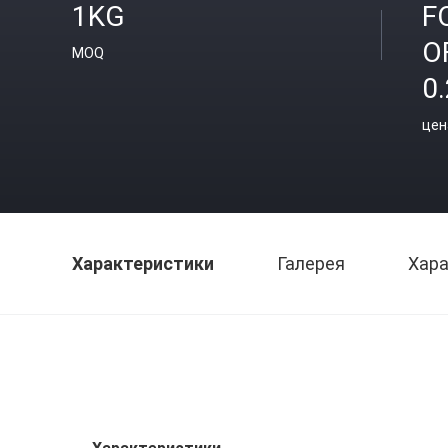
1KG
F
O
MOQ
0
цен
Характеристики
Галерея
Хара