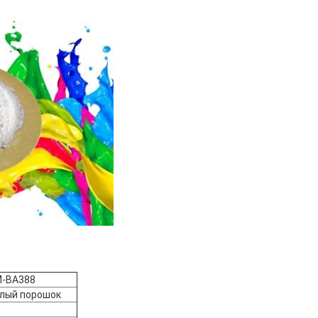
-BA388
лый порошок