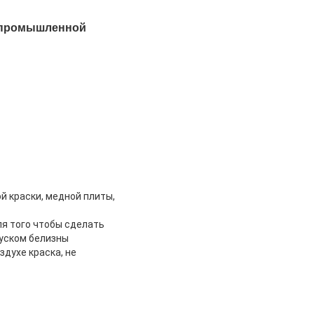
й промышленной
й краски, медной плиты,
ля того чтобы сделать
уском белизны
здухе краска, не