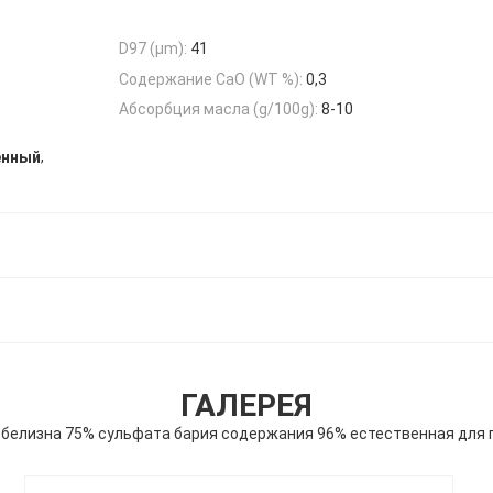
D97 (μm):
41
Содержание CaO (WT %):
0,3
Абсорбция масла (g/100g):
8-10
,
енный
ГАЛЕРЕЯ
 белизна 75% сульфата бария содержания 96% естественная для 