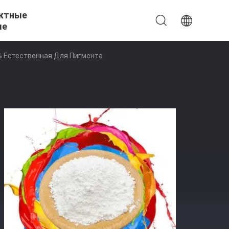
ктные
ые
% Естественная Для Пигмента