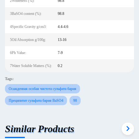
2Whiteness (%):
98.8
3BaSO4 content (%):
98.8
4Specific Gravity g/cm3:
4.4-4.6
5Oil Absorption g/100g:
13-16
6Ph Value:
7-9
7Water Soluble Matters (%):
0.2
Tags:
Осажденная особая чистота сульфата бария
Преципитат сульфата бария BaSO4
98
Similar Products