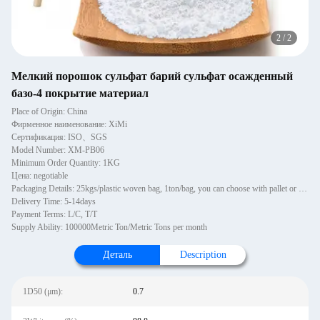
2
/
2
Мелкий порошок сульфат барий сульфат осажденный
базо-4 покрытие материал
Place of Origin: China
Фирменное наименование: XiMi
Сертификация: ISO、SGS
Model Number: XM-PB06
Minimum Order Quantity: 1KG
Цена: negotiable
Packaging Details: 25kgs/plastic woven bag, 1ton/bag, you can choose with pallet or not wooden pallets, 1~1.2MT per pallet. 20 pallets in one 20'GP container. Pallets are PE wrapped and strapped.
Delivery Time: 5-14days
Payment Terms: L/C, T/T
Supply Ability: 100000Metric Ton/Metric Tons per month
Деталь
Description
1D50 (μm):
0.7