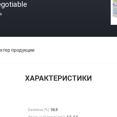
gotiable
а
ктер продукции
ХАРАКТЕРИСТИКИ
Белизна (%):
98,8
Удельный вес g/cm3:
4.3-4.4