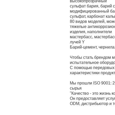
высокопрозрачный
сульфат бария, барий 
модифицированный ба
сульфат, карбонат кал
80 видов моделей, мож
тяжелые антикоррозио
изделия, наполнители
мастербасс, мастербасс
лучей Y
Барий-цемент, чернила,
Чтобы стать брендом м
испытательное оборуд
С помощью передовых 
характеристики продук
Мы прошли ISO 9001: 2
сырья
"Качество - это жизнь 
Он предоставляет услу
ODM, дистрибьютор и т