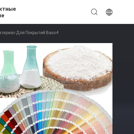
ктные
ые
атериал Для Покрытий Baso4