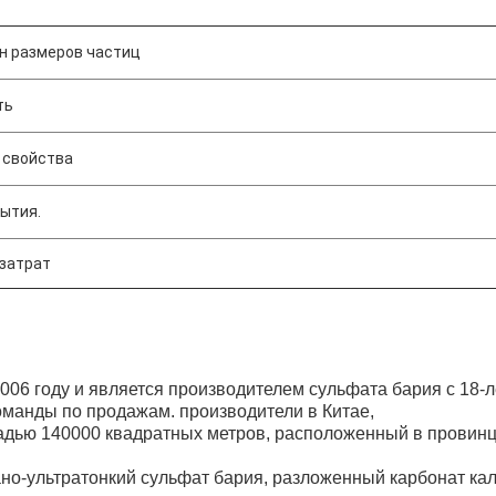
н размеров частиц
ть
 свойства
ытия.
затрат
2006 году и является производителем сульфата бария с 18-
оманды по продажам.
производители в Китае,
адью 140000 квадратных метров, расположенный в провинц
но-ультратонкий сульфат бария, разложенный карбонат кал