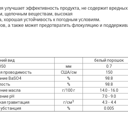
 улучшает эффективность продукта, не содержит вредных
ам, щелочным веществам, высокая
а, хорошая устойчивость к погодным условиям.
тов, а также может предотвратить флокуляцию и поддержив
ний вид
белый порошок
D50
мм
0.7
я проводимость
США/см
150
ние BaSO4
%
98.8
лость
%
98.8
ние масла
г/100 г
14.0 - 16.0
ение pH
7.0 - 9.0
3
ая гравитация
г/см
4.3 - 4.4
субстанция
%
0.005