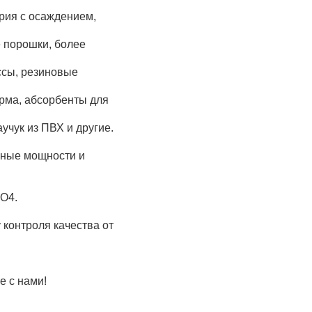
ария с осаждением,
е порошки, более
ссы, резиновые
орма, абсорбенты для
учук из ПВХ и другие.
нные мощности и
SO4
.
 контроля качества от
е с нами!