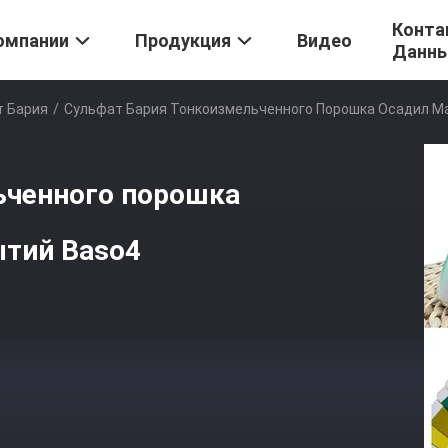
Конта
омпании
Продукция
Видео
Данн
 Бария
/
Сульфат Бария Тонкоизмельченного Порошка Осадил М
ьченного порошка
ытий Baso4