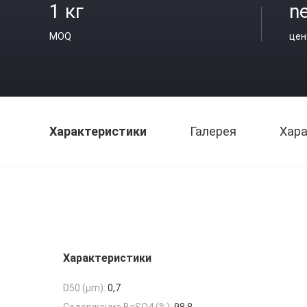
1 кг
ne
MOQ
цен
Характеристики
Галерея
Хара
Характеристики
D50 (μm):
0,7
Содержание BaSO4 (%):
98,8