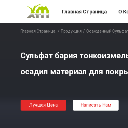
Главная Страница
О К
Главная Страница
/
Продукция
/
Осажденный Сульфат
Сульфат бария тонкоизмел
осадил материал для покр
Лучшая Цена
Написать Нам