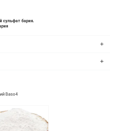
,
 сульфат бария
ария
ий Baso4