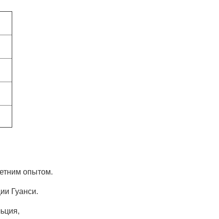
летним опытом.
ии Гуанси.
ьция,