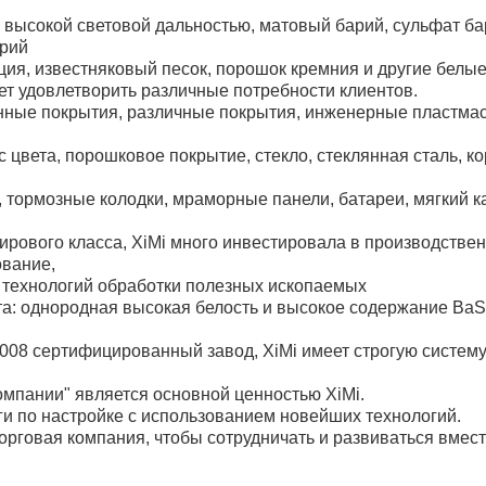
с высокой световой дальностью, матовый барий, сульфат б
рий
ьция, известняковый песок, порошок кремния и другие белы
ет удовлетворить различные потребности клиентов.
нные покрытия, различные покрытия, инженерные пластма
 цвета, порошковое покрытие, стекло, стеклянная сталь, к
 тормозные колодки, мраморные панели, батареи, мягкий ка
ирового класса, XiMi много инвестировала в производстве
ование,
технологий обработки полезных ископаемых
та: однородная высокая белость и высокое содержание Ba
008 сертифицированный завод, XiMi имеет строгую систему
компании" является основной ценностью XiMi.
ги по настройке с использованием новейших технологий.
орговая компания, чтобы сотрудничать и развиваться вмест