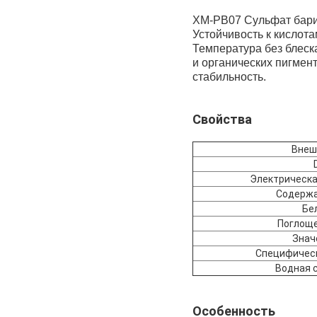
XM-PB07 Сульфат бария
Устойчивость к кислот
Температура без блеск
и органических пигмен
стабильность.
Свойства
Внеш
Электрическа
Содержа
Бе
Поглоще
Знач
Специфическ
Водная 
Особенность