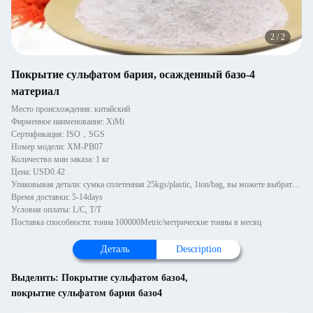
2
/
2
Покрытие сульфатом бария, осажденный базо-4
материал
Место происхождения: китайский
Фирменное наименование: XiMi
Сертификация: ISO，SGS
Номер модели: XM-PB07
Количество мин заказа: 1 кг
Цена: USD0.42
Упаковывая детали: сумка сплетенная 25kgs/plastic, 1ton/bag, вы можете выбрать с паллетом или деревянными паллетами, 1~
Время доставки: 5-14days
Условия оплаты: L/C, T/T
Поставка способности: тонна 100000Metric/метрические тонны в месяц
Деталь
Description
Выделить:
Покрытие сульфатом базо4
,
покрытие сульфатом бария базо4