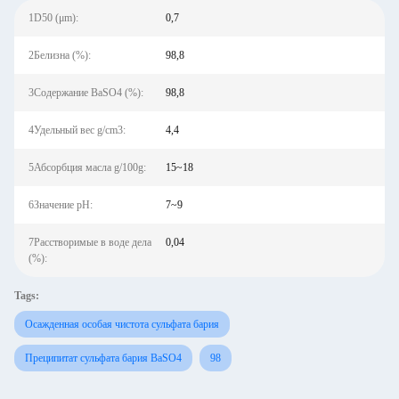
1D50 (μm):
0,7
2Белизна (%):
98,8
3Содержание BaSO4 (%):
98,8
4Удельный вес g/cm3:
4,4
5Абсорбция масла g/100g:
15~18
6Значение pH:
7~9
7Расстворимые в воде дела
0,04
(%):
Tags:
Осажденная особая чистота сульфата бария
Преципитат сульфата бария BaSO4
98