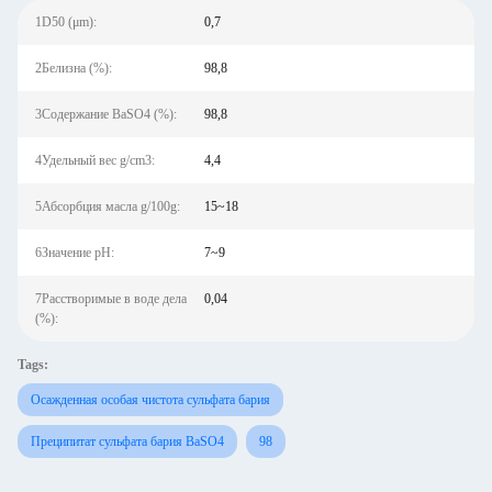
1D50 (μm):
0,7
2Белизна (%):
98,8
3Содержание BaSO4 (%):
98,8
4Удельный вес g/cm3:
4,4
5Абсорбция масла g/100g:
15~18
6Значение pH:
7~9
7Расстворимые в воде дела
0,04
(%):
Tags:
Осажденная особая чистота сульфата бария
Преципитат сульфата бария BaSO4
98