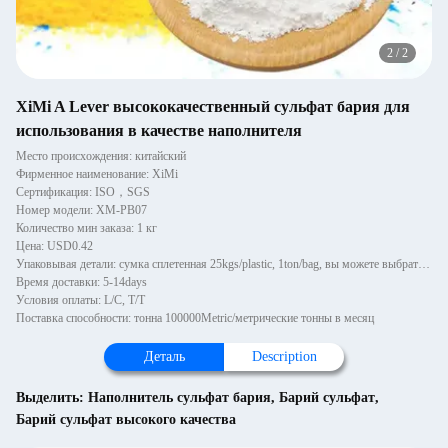
2
/
2
XiMi A Lever высококачественный сульфат бария для
использования в качестве наполнителя
Место происхождения: китайский
Фирменное наименование: XiMi
Сертификация: ISO，SGS
Номер модели: XM-PB07
Количество мин заказа: 1 кг
Цена: USD0.42
Упаковывая детали: сумка сплетенная 25kgs/plastic, 1ton/bag, вы можете выбрать с паллетом или деревянными паллетами, 1~
Время доставки: 5-14days
Условия оплаты: L/C, T/T
Поставка способности: тонна 100000Metric/метрические тонны в месяц
Деталь
Description
Выделить:
Наполнитель сульфат бария
,
Барий сульфат
,
Барий сульфат высокого качества