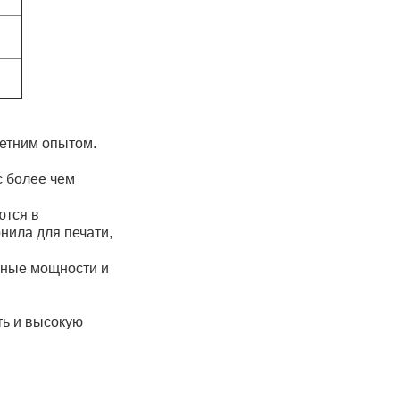
летним опытом.
с более чем
ются в
нила для печати,
нные мощности и
ть и высокую