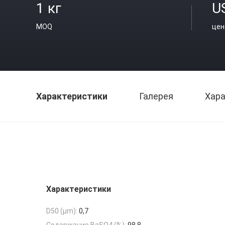
1 кг
U
MOQ
цен
Характеристики
Галерея
Хара
Характеристики
D50 (μm):
0,7
Содержание BaSO4 (%):
98,8