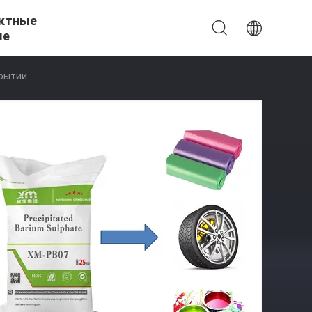
ктные
ые
крытии