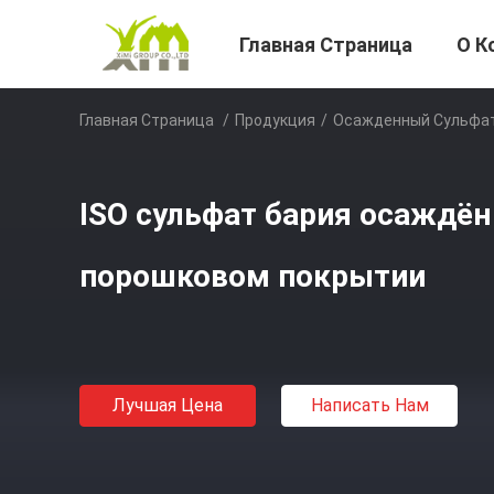
Главная Страница
О К
Главная Страница
/
Продукция
/
Осажденный Сульфат
ISO сульфат бария осаждён
порошковом покрытии
Лучшая Цена
Написать Нам