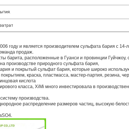
ытия.
затрат
2006 году и является производителем сульфата бария с 14-
оманда продаж.
хты барита, расположенные в Гуанси и провинции Гуйчжоу, 
 на производстве природного сульфата бария,
рия и покрытый сульфат бария, которые широко использу
окрытием, краска, пластмасса, мастер-партия, резина, чер
инцовая кислота
ирового класса, XiMi много инвестировала в производстве
систему производства.
днородное распределение размеров частиц, высокую белос
aSO4.