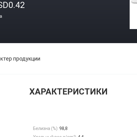
SD0.42
а
ктер продукции
ХАРАКТЕРИСТИКИ
Белизна (%):
98,8
Удельный вес g/cm3:
4,4