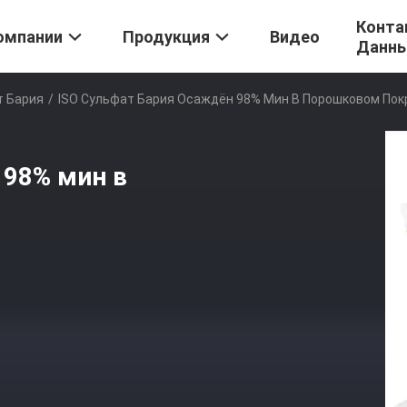
Конта
омпании
Продукция
Видео
Данн
 Бария
/
ISO Сульфат Бария Осаждён 98% Мин В Порошковом По
 98% мин в