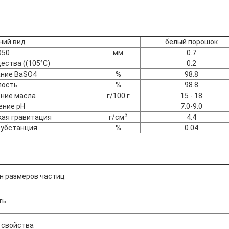
ний вид
белый порошок
D50
мм
0.7
ества ((105°C)
0.2
ние BaSO4
%
98.8
лость
%
98.8
ние масла
г/100 г
15 - 18
ение pH
7.0-9.0
3
ая гравитация
г/см
4.4
субстанция
%
0.04
н размеров частиц
ть
 свойства