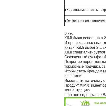
●
Хорошая мощность покр
●
Эффективная экономия 
О нас
XiMi была основана в 
И профессиональная к
Китай, XiMi имеет 2 ша
XiMi специализируется
Осажденный сульфат ба
Покрытие порошковым п
тормозные подушки, св
Чтобы стать брендом м
испытания.
Имеет автоматическую 
Продукт XiMi® имеет о
концентрацию
высокое содержание B