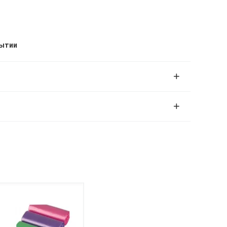
рытии