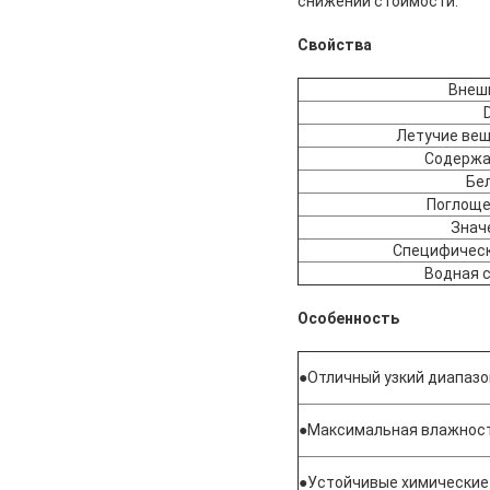
снижении стоимости.
Свойства
Внеш
Летучие вещ
Содержа
Бе
Поглоще
Знач
Специфическ
Водная 
Особенность
●
Отличный узкий диапазо
●
Максимальная влажнос
●
Устойчивые химические