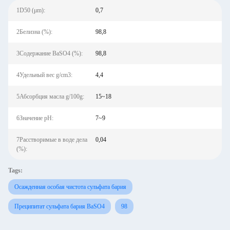
1D50 (μm):
0,7
2Белизна (%):
98,8
3Содержание BaSO4 (%):
98,8
4Удельный вес g/cm3:
4,4
5Абсорбция масла g/100g:
15~18
6Значение pH:
7~9
7Расстворимые в воде дела
0,04
(%):
Tags:
Осажденная особая чистота сульфата бария
Преципитат сульфата бария BaSO4
98