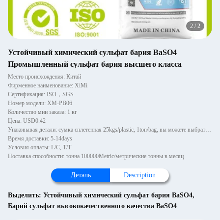
2
/
2
Устойчивый химический сульфат бария BaSO4
Промышленный сульфат бария высшего класса
Место происхождения: Китай
Фирменное наименование: XiMi
Сертификация: ISO，SGS
Номер модели: XM-PB06
Количество мин заказа: 1 кг
Цена: USD0.42
Упаковывая детали: сумка сплетенная 25kgs/plastic, 1ton/bag, вы можете выбрать с паллетом или деревянными паллетами, 1~
Время доставки: 5-14days
Условия оплаты: L/C, T/T
Поставка способности: тонна 100000Metric/метрические тонны в месяц
Деталь
Description
Выделить:
Устойчивый химический сульфат бария BaSO4
,
Барий сульфат высококачественного качества BaSO4