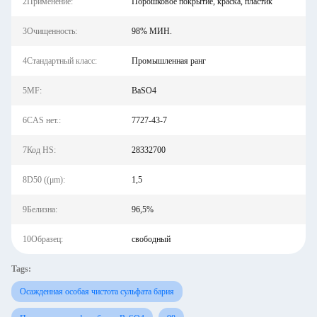
2Применение:
Порошковое покрытие, краска, пластик
3Очищенность:
98% МИН.
4Стандартный класс:
Промышленная ранг
5MF:
BaSO4
6CAS нет.:
7727-43-7
7Код HS:
28332700
8D50 ((μm):
1,5
9Белизна:
96,5%
10Образец:
свободный
Tags:
Осажденная особая чистота сульфата бария