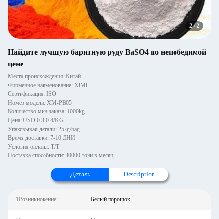
2
/
2
Найдите лучшую баритную руду BaSO4 по непобедимой
цене
Место происхождения: Китай
Фирменное наименование: XiMi
Сертификация: ISO
Номер модели: XM-PB05
Количество мин заказа: 1000kg
Цена: USD 0.3-0.4/KG
Упаковывая детали: 25kg/bag
Время доставки: 7-10 ДНИ
Условия оплаты: Т/Т
Поставка способности: 30000 тонн в месяц
Деталь
Description
1Возникновение:
Белый порошок