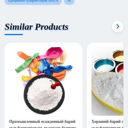
Преципитат сульфата бария BaSO4
98
Similar Products
Промышленный осажденный барий
Хороший барий ста
сульфатизировать высокую белизну
сульфатизирует га