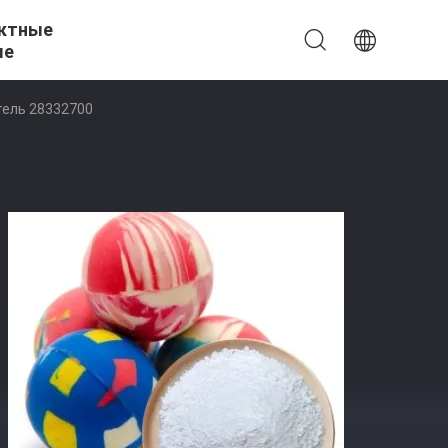
ктные
ые
тель 28332700