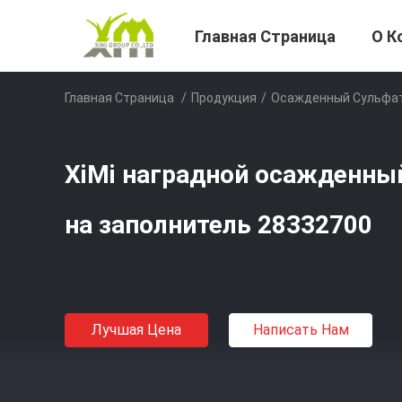
Главная Страница
О К
Главная Страница
/
Продукция
/
Осажденный Сульфат
XiMi наградной осажденны
на заполнитель 28332700
Лучшая Цена
Написать Нам