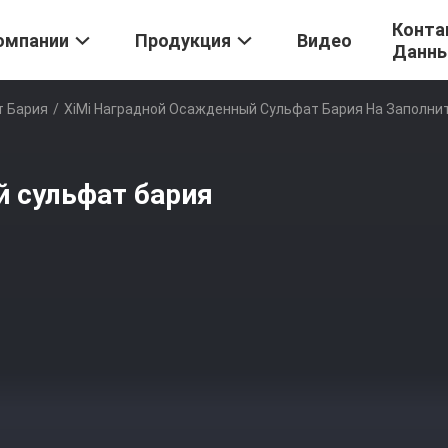
Конта
омпании
Продукция
Видео
Данн
 Бария
/
XiMi Наградной Осажденный Сульфат Бария На Заполни
й сульфат бария