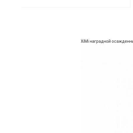
XiMi наградной осажденн