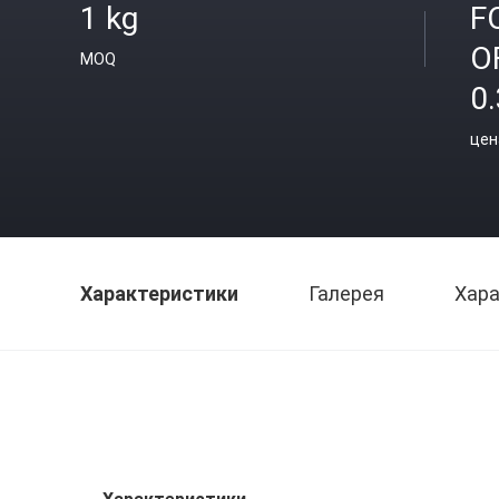
1 kg
F
O
MOQ
0.
цен
Характеристики
Галерея
Хара