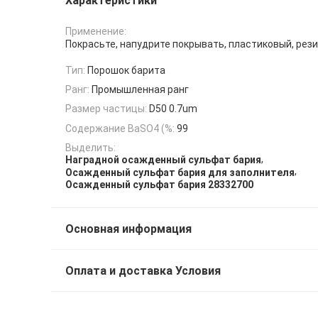
Характеристики
Применение:
Покрасьте, напудрите покрывать, пластиковый, рез
Тип:
Порошок барита
Ранг:
Промышленная ранг
Размер частицы:
D50 0.7um
Содержание BaSO4 (%:
99
Выделить:
,
Наградной осажденный сульфат бария
,
Осажденный сульфат бария для заполнителя
Осажденный сульфат бария 28332700
Основная информация
Оплата и доставка Условия