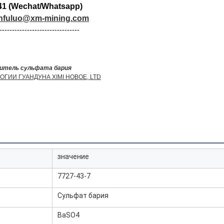
41 (Wechat/Whatsapp)
nfuluo@xm-mining.com
--------------------------------
итель сульфата бария
ГИИ ГУАНДУНА XIMI НОВОЕ, LTD
значение
7727-43-7
Сульфат бария
BaSO4