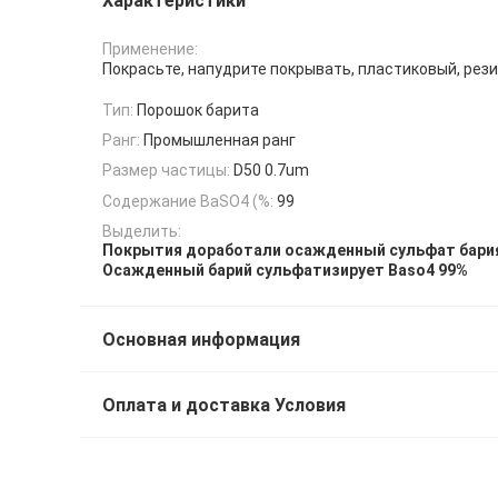
Характеристики
Применение:
Покрасьте, напудрите покрывать, пластиковый, рез
Тип:
Порошок барита
Ранг:
Промышленная ранг
Размер частицы:
D50 0.7um
Содержание BaSO4 (%:
99
Выделить:
Покрытия доработали осажденный сульфат бари
Осажденный барий сульфатизирует Baso4 99%
Основная информация
Оплата и доставка Условия