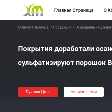
Главная Страница
О К
Главная Страница
/
Продукция
/
Осажденный Сульфат
Покрытия доработали оса
сульфатизируют порошок B
Лучшая Цена
Написать Нам