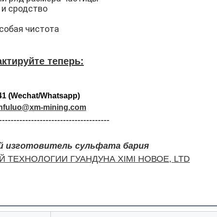
y и сродство
особая чистота
ктируйте теперь:
41 (Wechat/Whatsapp)
nfuluo@xm-mining.com
--------------------------------------
 изготовитель сульфата бария
 ТЕХНОЛОГИИ ГУАНДУНА XIMI НОВОЕ, LTD