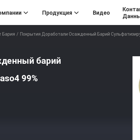
Конта
омпании
Продукция
Видео
Данн
 Бария
/
Покрытия Доработали Осажденный Барий Сульфатизир
жденный барий
aso4 99%