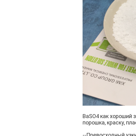
BaSO4 как хороший 
порошка, краску, пла
--Превосходный узк