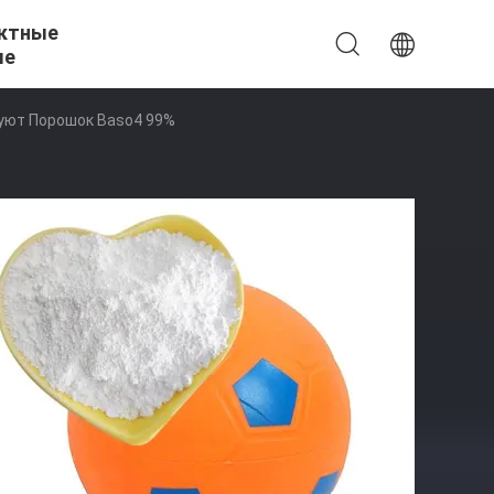
ктные
ые
уют Порошок Baso4 99%