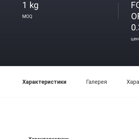
1 kg
F
O
MOQ
0.
цен
Характеристики
Галерея
Хара