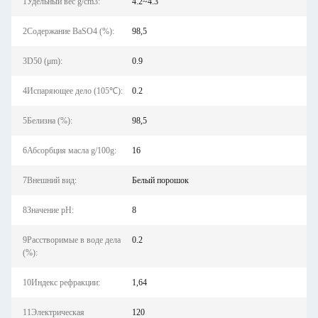
1Удельный вес g/cm3:
4.2~4.3
2Содержание BaSO4 (%):
98,5
3D50 (μm):
0.9
4Испаряющее дело (105℃):
0.2
5Белизна (%):
98,5
6Абсорбция масла g/100g:
16
7Внешний вид:
Белый порошок
8Значение pH:
8
9Расстворимые в воде дела
0.2
(%):
10Индекс рефракции:
1,64
11Электрическая
120