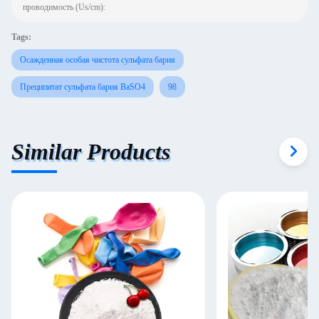
проводимость (Us/cm):
Tags:
Осажденная особая чистота сульфата бария
Преципитат сульфата бария BaSO4
98
Similar Products