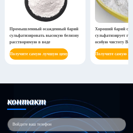
Промышленный осажденный барий
Хороший барий ста
сульфатизировать высокую белизну
сульфатизирует га
расстворимую в воде
особую чистоту Bas
Получите самую лучшую цену
Получите самую л
контакт