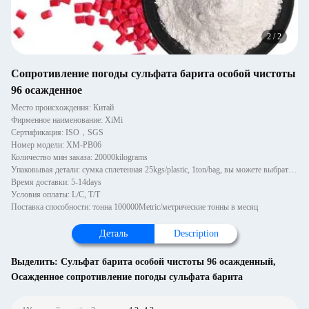
2
/
2
Сопротивление погоды сульфата барита особой чистоты
96 осажденное
Место происхождения: Китай
Фирменное наименование: XiMi
Сертификация: ISO，SGS
Номер модели: XM-PB06
Количество мин заказа: 20000kilograms
Упаковывая детали: сумка сплетенная 25kgs/plastic, 1ton/bag, вы можете выбрать с паллетом или деревянными паллетами, 1~
Время доставки: 5-14days
Условия оплаты: L/C, T/T
Поставка способности: тонна 100000Metric/метрические тонны в месяц
Деталь
Description
Выделить:
Сульфат барита особой чистоты 96 осажденный
,
Осажденное сопротивление погоды сульфата барита