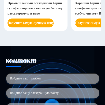
Промышленный осажденный барий
Хороший барий ста
сульфатизировать высокую белизну
сульфатизирует га
расстворимую в воде
особую чистоту Bas
Получите самую лучшую цену
Получите самую л
контакт