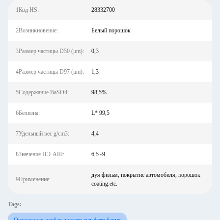
1Код HS:
28332700
2Возникновение:
Белый порошок
3Размер частицы D50 (μm):
0,3
4Размер частицы D97 (μm):
1,3
5Содержание BaSO4:
98,5%
6Белизна:
L* 99,5
7Удельный вес g/cm3:
4,4
8Значение ПЭ-АШ:
6.5~9
дуя фильм, покрытие автомобиля, порошок
9Применение:
coating.etc.
Tags: