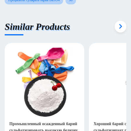
Преципитат сульфата бария BaSO4
98
Similar Products
Промышленный осажденный барий
Хороший барий ста
сульфатизировать высокую белизну
сульфатизирует га