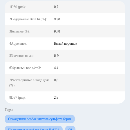
1D50 (μm):
0,7
2Содержание BaSO4 (%):
98,8
3Белизна (%):
98,8
4Apperance:
Белый порошок
5Значение пэ-аш:
6-9
6Удельный вес g/cm3:
4,4
7Расстворимые в воде дела
0,8
(%):
8D97 (μm):
2,8
Tags:
Осажденная особая чистота сульфата бария