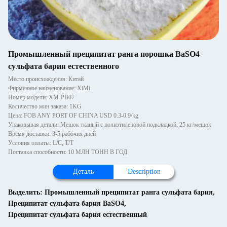
Промышленный преципитат ранга порошка BaSO4
сульфата бария естественного
Место происхождения: Китай
Фирменное наименование: XiMi
Номер модели: XM-PB07
Количество мин заказа: 1KG
Цена: FOB ANY PORT OF CHINA USD 0.3-0.9/kg
Упаковывая детали: Мешок тканый с полиэтиленовой подкладкой, 25 кг/мешок
Время доставки: 3-5 рабочих дней
Условия оплаты: L/C, T/T
Поставка способности: 10 МЛН ТОНН В ГОД
Деталь
Description
Выделить:
Промышленный преципитат ранга сульфата бария
,
Преципитат сульфата бария BaSO4
,
Преципитат сульфата бария естественный