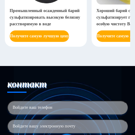
Промышленный осажденный барий
Хороший барий ста
сульфатизировать высокую белизну
сульфатизирует га
расстворимую в воде
особую чистоту Bas
Получите самую лучшую цену
Получите самую л
контакт