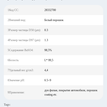
1Код СС:
28332700
2Внешний вид:
Белый порошок
3Размер частицы D50 (μm):
0.3
4Размер частицы D97 (μm):
1.3
5Содержание BaSO4:
98,5%
6Белость:
L* 99,5
7Удельный вес g/cm3:
4,4
8Значение pH:
6.5~9
дуя фильм, покрытие автомобиля, порошок
9Применение:
coating.etc.
Tags: