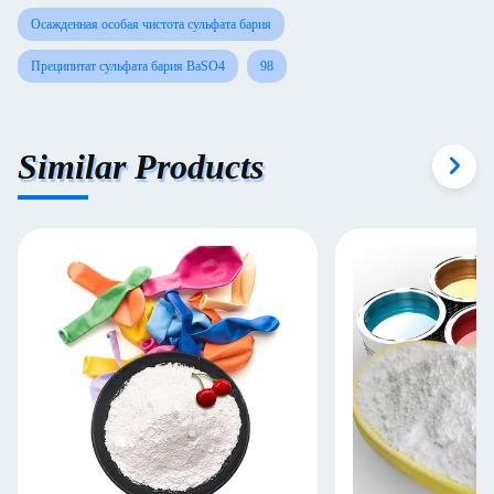
Осажденная особая чистота сульфата бария
Преципитат сульфата бария BaSO4
98
Similar Products