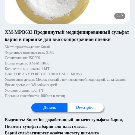
2
/
2
XM-MPB633 Продвинутый модифицированный сульфат
бария в порошке для высокопрозрачной пленки
Место происхождения: Китай
Фирменное наименование: XiMi
Сертификация: ISO9001
Номер модели: XM-MPB633
Количество мин заказа: 1 MT
Цена: FOB ANY PORT OF CHINA USD 0.3-0.9/kg
Упаковывая детали: Мешок тканый с полиэтиленовой подкладкой, 25 кг/мешок
Время доставки: 3-5 рабочих дней
Условия оплаты: L/C, T/T
Поставка способности: 1000ton в месяц
Деталь
Description
Выделить:
Superfine доработанный пигмент сульфата бария
,
Пигмент сульфата бария для пластмассы
,
Барий сульфатизирует особую чистоту пигмента