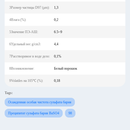
3Размер частицы D97 (μm):
1,3
4Влага (%):
0,2
5Значение ПЭ-АШ:
6.5~9
6Удельный вес g/cm3:
4,4
7Расстворимое в воде дело:
0,1%
8Возникновение:
Белый порошок
9Volatiles на 105℃ (%):
0,18
Tags:
Осажденная особая чистота сульфата бария
Преципитат сульфата бария BaSO4
98