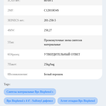
1CAS нет.:
80-09-1
2MF:
C12H10O4S
3EINECS нет.:
201-250-5
4MW:
250,27
Промежуточные звена синтезов
5Тип:
материальные
6Образец:
УТВЕРДИТЕЛЬНЫЙ ОТВЕТ
7Пакет:
25kg/bag
8Возникновение:
Белый порошок
Tags:
Синтезы материальные Bps Bisphenol s
Bps Bisphenol s 4 4' - Sulfonyl дифенол
Агент отладки Bps Bisphenol