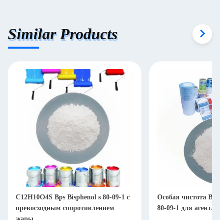
Similar Products
C12H10O4S Bps Bisphenol s 80-09-1 с
Особая чистота Bps
превосходным сопротивлением
80-09-1 для агента 
жары