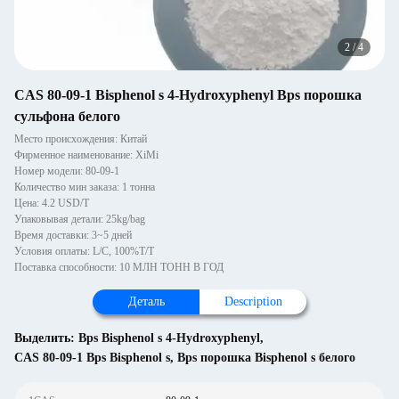
2
/
4
CAS 80-09-1 Bisphenol s 4-Hydroxyphenyl Bps порошка
сульфона белого
Место происхождения: Китай
Фирменное наименование: XiMi
Номер модели: 80-09-1
Количество мин заказа: 1 тонна
Цена: 4.2 USD/T
Упаковывая детали: 25kg/bag
Время доставки: 3~5 дней
Условия оплаты: L/C, 100%T/T
Поставка способности: 10 МЛН ТОНН В ГОД
Деталь
Description
Выделить:
Bps Bisphenol s 4-Hydroxyphenyl
,
CAS 80-09-1 Bps Bisphenol s
,
Bps порошка Bisphenol s белого