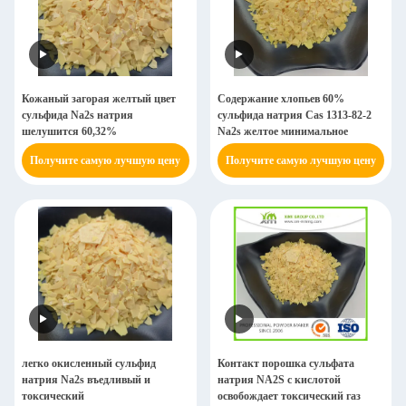
Кожаный загорая желтый цвет
Содержание хлопьев 60%
сульфида Na2s натрия
сульфида натрия Cas 1313-82-2
шелушится 60,32%
Na2s желтое минимальное
Получите самую лучшую цену
Получите самую лучшую цену
легко окисленный сульфид
Контакт порошка сульфата
натрия Na2s въедливый и
натрия NA2S с кислотой
токсический
освобождает токсический газ