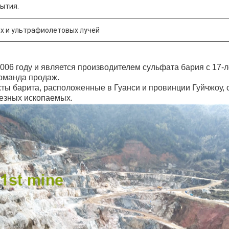
ытия.
х и ультрафиолетовых лучей
2006 году и является производителем сульфата бария с 17-
оманда продаж.
хты барита, расположенные в Гуанси и провинции Гуйчжоу, 
езных ископаемых.