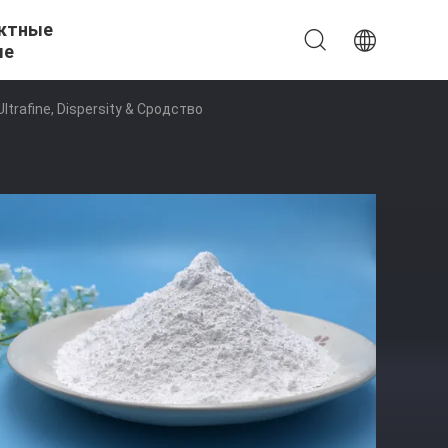
ктные
ые
rafine, Dispersity & Сродство