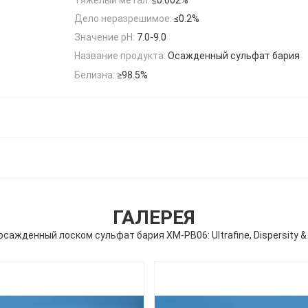
Дело неразрешимое:
≤0.2%
Значение pH:
7.0-9.0
Название продукта:
Осажденный сульфат бария
Белизна:
≥98.5%
ГАЛЕРЕЯ
сажденный лоском сульфат бария XM-PB06: Ultrafine, Dispersity 