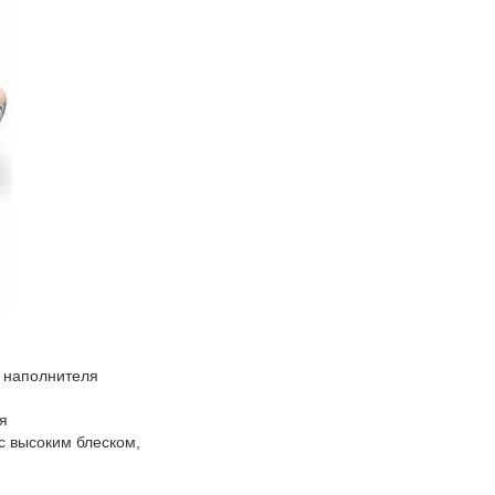
о наполнителя
я
с высоким блеском,