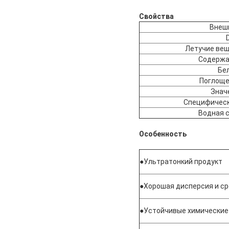
Свойства
Внеш
Летучие вещ
Содержа
Бе
Поглоще
Знач
Специфическ
Водная 
Особенность
●
Ультратонкий продукт
●
Хорошая дисперсия и с
●
Устойчивые химические