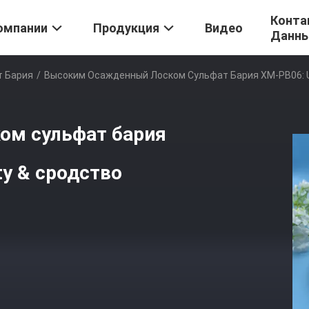
Конта
омпании
Продукция
Видео
Данн
 Бария
/
Высоким Осажденный Лоском Сульфат Бария XM-PB06: Ult
ом сульфат бария
ity & сродство