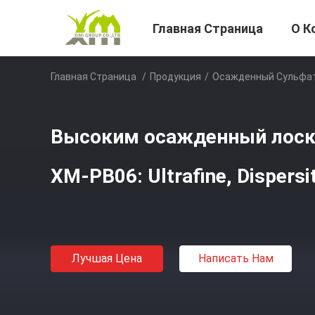
Главная Страница
О К
Главная Страница
/
Продукция
/
Осажденный Сульфат
Высоким осажденный лоск
XM-PB06: Ultrafine, Dispers
Лучшая Цена
Написать Нам