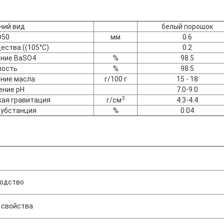
ний вид
белый порошок
D50
мм
0.6
ества ((105°C)
0.2
ние BaSO4
%
98.5
лость
%
98.5
ние масла
г/100 г
15 - 18
ение pH
7.0-9.0
3
ая гравитация
г/см
4.3-4.4
субстанция
%
0.04
родство
 свойства